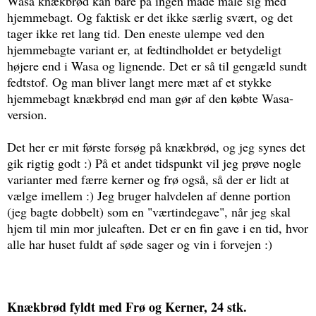
Wasa knækbrød kan bare på ingen måde måle sig med
hjemmebagt. Og faktisk er det ikke særlig svært, og det
tager ikke ret lang tid. Den eneste ulempe ved den
hjemmebagte variant er, at fedtindholdet er betydeligt
højere end i Wasa og lignende. Det er så til gengæld sundt
fedtstof. Og man bliver langt mere mæt af et stykke
hjemmebagt knækbrød end man gør af den købte Wasa-
version.
Det her er mit første forsøg på knækbrød, og jeg synes det
gik rigtig godt :) På et andet tidspunkt vil jeg prøve nogle
varianter med færre kerner og frø også, så der er lidt at
vælge imellem :) Jeg bruger halvdelen af denne portion
(jeg bagte dobbelt) som en "værtindegave", når jeg skal
hjem til min mor juleaften. Det er en fin gave i en tid, hvor
alle har huset fuldt af søde sager og vin i forvejen :)
Knækbrød fyldt med Frø og Kerner, 24 stk.