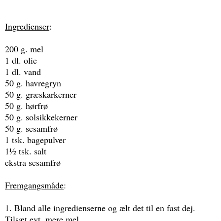
Ingredienser
:
200 g. mel
1 dl. olie
1 dl. vand
50 g. havregryn
50 g. græskarkerner
50 g. hørfrø
50 g. solsikkekerner
50 g. sesamfrø
1 tsk. bagepulver
1½ tsk. salt
ekstra sesamfrø
Fremgangsmåde
:
1. Bland alle ingredienserne og ælt det til en fast dej.
Tilsæt evt. mere mel.