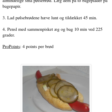
almindelige små pølsebrød. Læg dem på to bageplader på
bagepapir.
3. Lad pølsebrødene hæve lunt og tildækket 45 min.
4. Pensl med sammenpisket æg og bag 10 min ved 225
grader.
ProPoints
: 4 points per brød