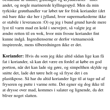
andet, og nogle marinerede kyllingespyd. Men da min
tyrkiske grønthandler var løbet tør for frisk koriander (det
må bare ikke ske her i jylland, hvor supermarkederne ikke
er stabile i leverancen :O) og jeg i bund grund havde mere
lyst til varm mad en kold i snevejret, så valgte jeg at
ændre retten til en wok, hvor min frosne koriander fint
kunne indgå. Ingredienserne er derfor vietnamesisk
inspirerede, mens tilberedningen ikke er det.
Koriander:
Hvis du som jeg ikke altid sådan lige kan få
fat i koriander, så kan det være en fordel at købe en god
portion, når det kan lade sig gøre, og simpelthen skylde og
snitte det, lade det tørre helt og så fryse det i en
plastikpose. Så har du altid koriander lige til at tage ud af
fryseren og putte i varme rette. Det egner sig dog ikke til
at drysse over mad, kommes i salater og lignende, da det
bliver noget slatten.