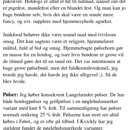
påkrævet. Hotdogs er altid et hit til natmad, uanset om det
er pigefest, mandefest eller en blandet fest. Og man kan jo
bage brødene selv, hvis det skal være en smule mere
fancy, og evt. supplere med hjemmesyltede agurker.
Junkfood behøver ikke være usund mad med tvivlsom
smag. Det kan sagtens være et velgjort, hjemmelavet
måltid, fuld af bid og smag. Hjemmebagte pølsehorn gør
en masse for en hotdog, og især hvis brødene er grove vil
de tilmed gøre det til en sund ret. Det var intentionen at
bage grove pølsebrød, men det fuldkornshvedemel, jeg
troede jeg havde, det havde jeg ikke alligevel ;). Så de
blev hvide.
Pølser:
Jeg køber konsekvent Langelænder pølser. De har
både hotdogpølser og grillpølser i en nøglehulsmærket
variant med kun 8 % fedt. Til sammenligning har pølser
normalt omkring 25 % fedt. Pølserne kan stort set altid
købes i Føtex, og er ofte på tilbud. I Kvickly har jeg
sjældent fundet de nøglehulsmærkede varianter.