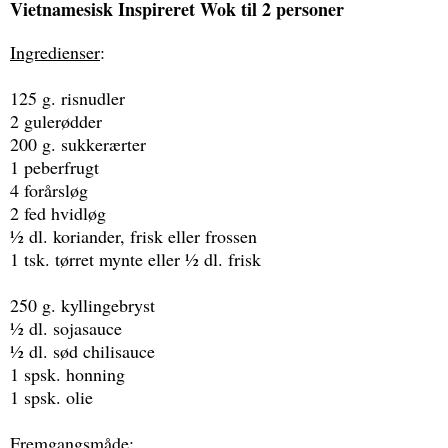
Vietnamesisk Inspireret Wok til 2 personer
Ingredienser
:
125 g. risnudler
2 gulerødder
200 g. sukkerærter
1 peberfrugt
4 forårsløg
2 fed hvidløg
½ dl. koriander, frisk eller frossen
1 tsk. tørret mynte eller ½ dl. frisk
250 g. kyllingebryst
½ dl. sojasauce
½ dl. sød chilisauce
1 spsk. honning
1 spsk. olie
Fremgangsmåde
: