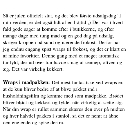
Så er julen officielt slut, og det blev første udsalgsdag! I
min verden, er det også lidt af en højtid ;) Der var i hvert
fald gode sager at komme efter i butikkerne, og efter
mange dage med tung mad og en god dag på udsalg,
skriger kroppen på sund og nærende frokost. Derfor har
jeg endnu engang spist wraps til frokost, og det er klart en
af mine favoritter. Denne gang med et meget aromatisk
tunfyld, der ud over tun havde smag af sennep, oliven og
æg. Det var virkelig lækkert.
Wraps i madpakken:
Det mest fantastiske ved wraps er,
at de kun bliver bedre af at blive pakket ind i
husholdningsfilm og komme med som madpakke. Brødet
bliver blødt og lækkert og fyldet når virkelig at sætte sig.
Når din wrap er rullet sammen skæres den over på midten
og hver halvdel pakkes i staniol, så det er nemt at åbne
den ene ende og spise derfra.