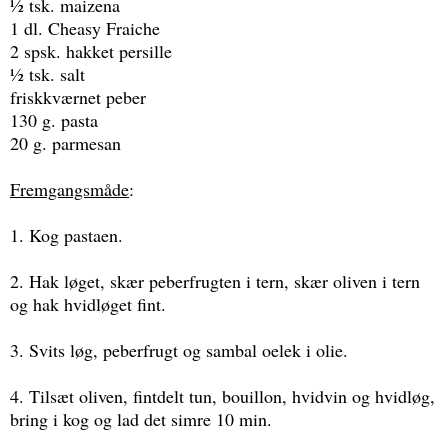
½ tsk. maizena
1 dl. Cheasy Fraiche
2 spsk. hakket persille
½ tsk. salt
friskkværnet peber
130 g. pasta
20 g. parmesan
Fremgangsmåde
:
1. Kog pastaen.
2. Hak løget, skær peberfrugten i tern, skær oliven i tern
og hak hvidløget fint.
3. Svits løg, peberfrugt og sambal oelek i olie.
4. Tilsæt oliven, fintdelt tun, bouillon, hvidvin og hvidløg,
bring i kog og lad det simre 10 min.