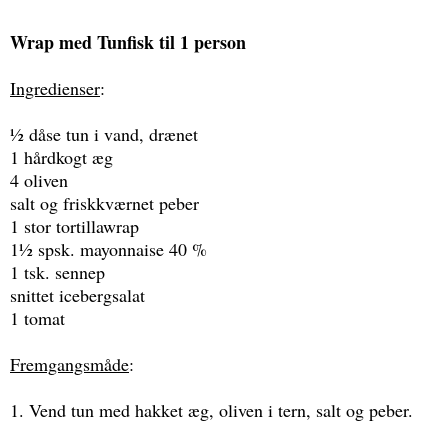
Wrap med Tunfisk til 1 person
Ingredienser
:
½ dåse tun i vand, drænet
1 hårdkogt æg
4 oliven
salt og friskkværnet peber
1 stor tortillawrap
1½ spsk. mayonnaise 40 %
1 tsk. sennep
snittet icebergsalat
1 tomat
Fremgangsmåde
:
1. Vend tun med hakket æg, oliven i tern, salt og peber.