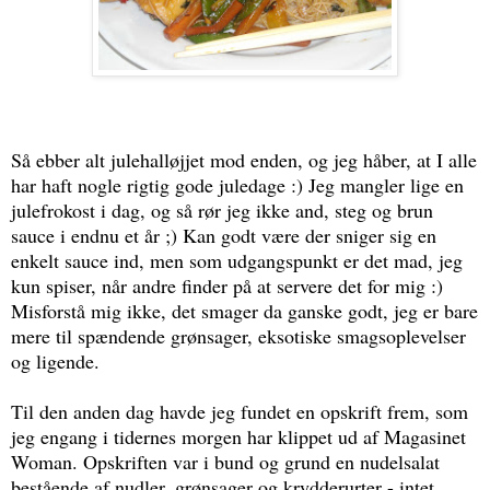
Så ebber alt julehalløjjet mod enden, og jeg håber, at I alle
har haft nogle rigtig gode juledage :) Jeg mangler lige en
julefrokost i dag, og så rør jeg ikke and, steg og brun
sauce i endnu et år ;) Kan godt være der sniger sig en
enkelt sauce ind, men som udgangspunkt er det mad, jeg
kun spiser, når andre finder på at servere det for mig :)
Misforstå mig ikke, det smager da ganske godt, jeg er bare
mere til spændende grønsager, eksotiske smagsoplevelser
og ligende.
Til den anden dag havde jeg fundet en opskrift frem, som
jeg engang i tidernes morgen har klippet ud af Magasinet
Woman. Opskriften var i bund og grund en nudelsalat
bestående af nudler, grønsager og krydderurter - intet